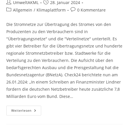
Beitrags-
Beitrag
UmweltAKML
28. Januar 2024
Autor:
veröffentlicht:
Beitrags-
Beitrags-
Allgemein
/
Klimaplattform
0 Kommentare
Kategorie:
Kommentare:
Die Stromnetze zur Übertragung des Stromes von den
Produzenten zu den Verbrauchern sind in
"Übertragungsnetze" und die "Verteilnetze" unterteilt. Es
gibt vier Betreiber für die Übertragungsnetze und hunderte
regionale Stromnetzbetreiber bzw. Stadtwerke für die
Verteilung zu den Verbrauchern. Die Aufsicht über den
bedarfsgerechten Ausbau und die Preisgestaltung hat die
Bundesnetzagentur (BNetzA). Check24 berichtete nun am
26.01.2024: „In einem Schreiben an Finanzminister Lindner
fordern die deutschen Netzbetreiber heute zusätzliche 7,8
Milliarden Euro vom Bund. Diese…
Was
Weiterlesen
Kosten
Die
Stromnetze?