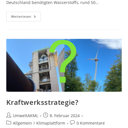
Deutschland benötigten Wasserstoffs, rund 50…
Wasserstoff
Weiterlesen
–
Importstrategie
Kraftwerksstrategie?
Beitrags-
Beitrag
UmweltAKML
8. Februar 2024
Autor:
veröffentlicht:
Beitrags-
Beitrags-
Allgemein
/
Klimaplattform
0 Kommentare