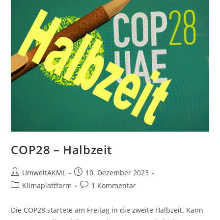
COP28 – Halbzeit
Beitrags-
Beitrag
UmweltAKML
10. Dezember 2023
Autor:
veröffentlicht:
Beitrags-
Beitrags-
Klimaplattform
1 Kommentar
Kategorie:
Kommentare:
Die COP28 startete am Freitag in die zweite Halbzeit. Kann