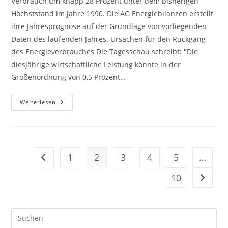
Verbrauch um knapp 28 Prozent unter dem bisherigen
Höchststand im Jahre 1990. Die AG Energiebilanzen erstellt
ihre Jahresprognose auf der Grundlage von vorliegenden
Daten des laufenden Jahres. Ursachen für den Rückgang
des Energieverbrauches Die Tagesschau schreibt: "Die
diesjährige wirtschaftliche Leistung könnte in der
Größenordnung von 0,5 Prozent…
Energiebilanz
Weiterlesen
–
Energieverbrauch
Fällt
1
2
3
4
5
…
Zur vorherigen Seite
10
Zur näc
Pre
Es