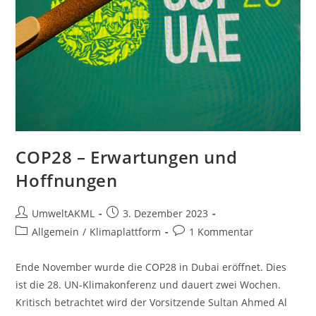
COP28 – Erwartungen und
Hoffnungen
Beitrags-
Beitrag
UmweltAKML
3. Dezember 2023
Autor:
veröffentlicht:
Beitrags-
Beitrags-
Allgemein
/
Klimaplattform
1 Kommentar
Kategorie:
Kommentare:
Ende November wurde die COP28 in Dubai eröffnet. Dies
ist die 28. UN-Klimakonferenz und dauert zwei Wochen.
Kritisch betrachtet wird der Vorsitzende Sultan Ahmed Al