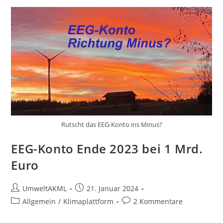
Rutscht das EEG-Konto ins Minus?
EEG-Konto Ende 2023 bei 1 Mrd.
Euro
Beitrags-
Beitrag
UmweltAKML
21. Januar 2024
Autor:
veröffentlicht:
Beitrags-
Beitrags-
Allgemein
/
Klimaplattform
2 Kommentare
Kategorie:
Kommentare: