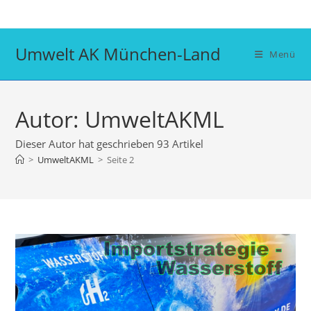
Zum
Inhalt
springen
Umwelt AK München-Land
Menü
Autor:
UmweltAKML
Dieser Autor hat geschrieben 93 Artikel
>
UmweltAKML
>
Seite 2