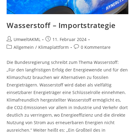
Wasserstoff – Importstrategie
Beitrags-
Beitrag
UmweltAKML
11. Februar 2024
Autor:
veröffentlicht:
Beitrags-
Beitrags-
Allgemein
/
Klimaplattform
0 Kommentare
Kategorie:
Kommentare:
Die Bundesregierung schreibt zum Thema Wasserstoff:
„Für den langfristigen Erfolg der Energiewende und für den
Klimaschutz brauchen wir Alternativen zu fossilen
Energieträgern. Wasserstoff wird dabei als vielfältig
einsetzbarer Energieträger eine Schlüsselrolle einnehmen.
Klimafreundlich hergestellter Wasserstoff ermöglicht es,
die CO2-Emissionen vor allem in Industrie und Verkehr dort
deutlich zu verringern, wo Energieeffizienz und die direkte
Nutzung von Strom aus erneuerbaren Energien nicht
ausreichen.“ Weiter heißt es: „Ein Großteil des in