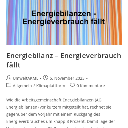
Strom
Energiebilanz – Energieverbrauch
fällt
Beitrags-
Beitrag
UmweltAKML
5. November 2023
Autor:
veröffentlicht:
Beitrags-
Beitrags-
Allgemein
/
Klimaplattform
0 Kommentare
Kategorie:
Kommentare:
Wie die Arbeitsgemeinschaft Energiebilanzen (AG
Energiebilanzen) vor kurzem mitgeteilt hat, rechnet sie
gegenüber dem Vorjahr mit einem Rückgang des
Energieverbrauches um knapp 8 Prozent. Damit läge der