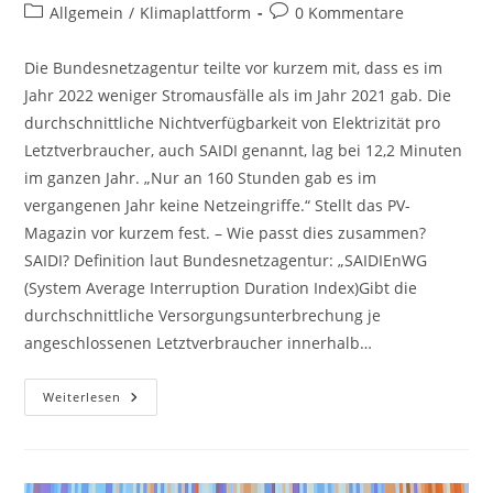
Autor:
veröffentlicht:
Beitrags-
Beitrags-
Allgemein
/
Klimaplattform
0 Kommentare
Kategorie:
Kommentare:
Die Bundesnetzagentur teilte vor kurzem mit, dass es im
Jahr 2022 weniger Stromausfälle als im Jahr 2021 gab. Die
durchschnittliche Nichtverfügbarkeit von Elektrizität pro
Letztverbraucher, auch SAIDI genannt, lag bei 12,2 Minuten
im ganzen Jahr. „Nur an 160 Stunden gab es im
vergangenen Jahr keine Netzeingriffe.“ Stellt das PV-
Magazin vor kurzem fest. – Wie passt dies zusammen?
SAIDI? Definition laut Bundesnetzagentur: „SAIDIEnWG
(System Average Interruption Duration Index)Gibt die
durchschnittliche Versorgungsunterbrechung je
angeschlossenen Letztverbraucher innerhalb…
Stromausfälle
Weiterlesen
–
SAIDI
–
Und
Netzeingriffe
Beim