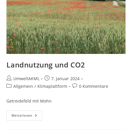
Landnutzung und CO2
Beitrags-
Beitrag
UmweltAKML
7. Januar 2024
Autor:
veröffentlicht:
Beitrags-
Beitrags-
Allgemein
/
Klimaplattform
0 Kommentare
Kategorie:
Kommentare:
Getreidefeld mit Mohn
Landnutzung
Weiterlesen
Und
CO2