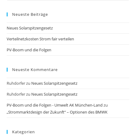
to
Neueste Beiträge
clo
the
Neues Solarspitzengesetz
sea
pan
Verteilnetzkosten Strom fair verteilen
PV-Boom und die Folgen
Neueste Kommentare
Ruhdorfer
zu
Neues Solarspitzengesetz
Ruhdorfer
zu
Neues Solarspitzengesetz
PV-Boom und die Folgen - Umwelt AK München-Land
zu
„Strommarktdesign der Zukunft“ – Optionen des BMWK
Kategorien