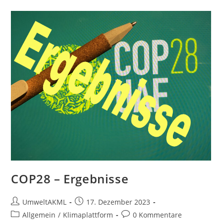
COP28 – Ergebnisse
Beitrags-
Beitrag
UmweltAKML
17. Dezember 2023
Autor:
veröffentlicht:
Beitrags-
Beitrags-
Allgemein
/
Klimaplattform
0 Kommentare