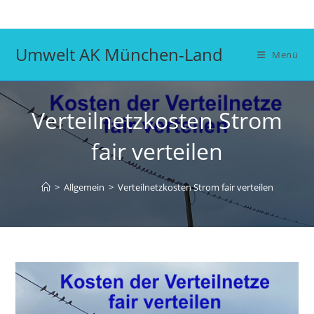
Zum
Inhalt
springen
Umwelt AK München-Land
Menü
Verteilnetzkosten Strom
fair verteilen
>
Allgemein
>
Verteilnetzkosten Strom fair verteilen