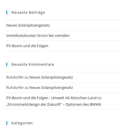
to
Neueste Beiträge
clo
the
Neues Solarspitzengesetz
sea
pan
Verteilnetzkosten Strom fair verteilen
PV-Boom und die Folgen
Neueste Kommentare
Ruhdorfer
zu
Neues Solarspitzengesetz
Ruhdorfer
zu
Neues Solarspitzengesetz
PV-Boom und die Folgen - Umwelt AK München-Land
zu
„Strommarktdesign der Zukunft“ – Optionen des BMWK
Kategorien