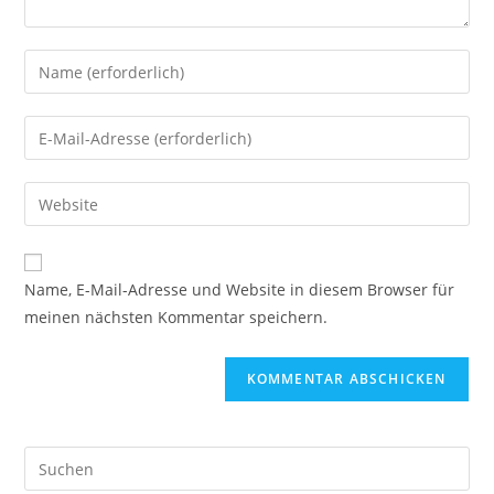
Gib
deinen
Namen
Gib
oder
deine
Benutzernamen
E-
Gib
zum
Mail-
deine
Kommentieren
Adresse
Website-
ein
zum
URL
Name, E-Mail-Adresse und Website in diesem Browser für
Kommentieren
ein
meinen nächsten Kommentar speichern.
ein
(optional)
Pre
Es