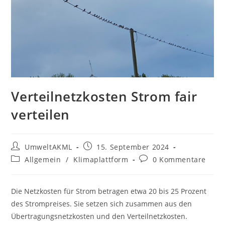
Verteilnetzkosten Strom fair
verteilen
Beitrags-
Beitrag
UmweltAKML
15. September 2024
Autor:
veröffentlicht:
Beitrags-
Beitrags-
Allgemein
/
Klimaplattform
0 Kommentare
Kategorie:
Kommentare:
Die Netzkosten für Strom betragen etwa 20 bis 25 Prozent
des Strompreises. Sie setzen sich zusammen aus den
Übertragungsnetzkosten und den Verteilnetzkosten.