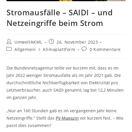
Stromausfälle – SAIDI – und
Netzeingriffe beim Strom
Beitrags-
Beitrag
UmweltAKML
26. November 2023
Autor:
veröffentlicht:
Beitrags-
Beitrags-
Allgemein
/
Klimaplattform
0 Kommentare
Kategorie:
Kommentare:
Die Bundesnetzagentur teilte vor kurzem mit, dass es im
Jahr 2022 weniger Stromausfälle als im Jahr 2021 gab. Die
durchschnittliche Nichtverfügbarkeit von Elektrizität pro
Letztverbraucher, auch SAIDI genannt, lag bei 12,2 Minuten
im ganzen Jahr.
„Nur an 160 Stunden gab es im vergangenen Jahr keine
Netzeingriffe.“ Stellt das
PV-Magazin
vor kurzem fest. – Wie
passt dies zusammen?