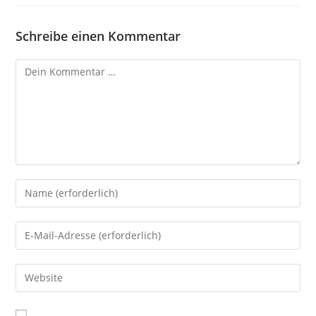
Schreibe einen Kommentar
Kommentar
Gib
deinen
Namen
Gib
oder
deine
Benutzernamen
E-
Gib
zum
Mail-
deine
Kommentieren
Adresse
Website-
ein