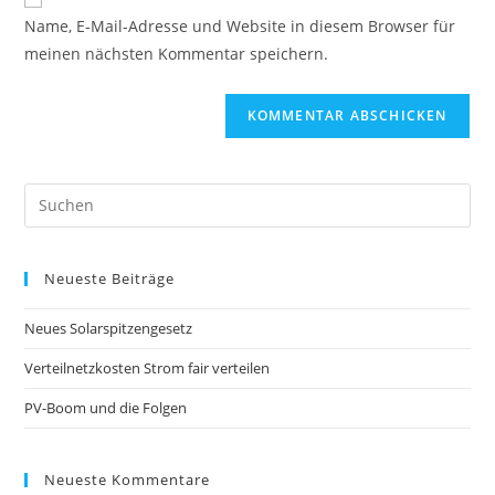
zum
URL
Name, E-Mail-Adresse und Website in diesem Browser für
Kommentieren
ein
meinen nächsten Kommentar speichern.
ein
(optional)
Pre
Es
to
Neueste Beiträge
clo
the
Neues Solarspitzengesetz
sea
pan
Verteilnetzkosten Strom fair verteilen
PV-Boom und die Folgen
Neueste Kommentare