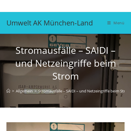
Zum
Inhalt
springen
Umwelt AK München-Land
Menü
Stromausfälle – SAIDI –
und Netzeingriffe beim
Strom
>
Allgemein
>
Stromausfälle – SAIDI – und Netzeingriffe beim Stro