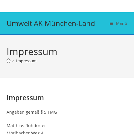
Zum
Inhalt
springen
Umwelt AK München-Land
Menü
Impressum
>
Impressum
Impressum
Angaben gemäß § 5 TMG
Matthias Ruhdorfer
Mörlbacher Weg 4