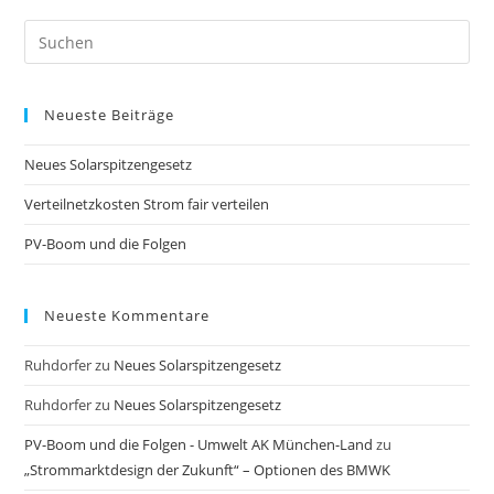
Pre
Es
to
Neueste Beiträge
clo
the
Neues Solarspitzengesetz
sea
pan
Verteilnetzkosten Strom fair verteilen
PV-Boom und die Folgen
Neueste Kommentare
Ruhdorfer
zu
Neues Solarspitzengesetz
Ruhdorfer
zu
Neues Solarspitzengesetz
PV-Boom und die Folgen - Umwelt AK München-Land
zu
„Strommarktdesign der Zukunft“ – Optionen des BMWK