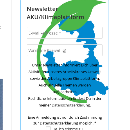
Newsletter
AKU/Klimaplattform
:
Unser Newsletter informiert Dich über
Aktivitäten unseres Arbeitskreises Umwelt
sowie der Arbeitsgruppe Klimaplattform.
Auch aktuelle Themen werden
aufgearbeitet.
Rechtliche Informationen findest Du in der
meiner
Datenschutzerklärung
.
Eine Anmeldung ist nur durch Zustimmung
zur Datenschutzerklärung möglich.
*
Ja, ich stimme zu.