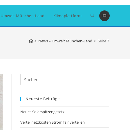
Website-
 Umwelt München-Land
Klimaplattform
Suche
>
News – Umwelt München-Land
>
Seite 7
umschalten
Press
Escape
to
Neueste Beiträge
close
the
Neues Solarspitzengesetz
search
panel.
Verteilnetzkosten Strom fair verteilen