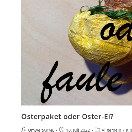
Osterpaket oder Oster-Ei?
Beitrags-
Beitrag
Beitrags-
UmweltAKML
10. Juli 2022
Allgemein
/
Kl