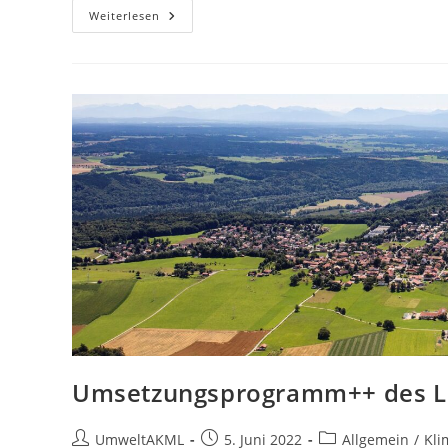
Grüner
Weiterlesen
Wasserstoff
–
EU
Behindert
Markthochlauf
Umsetzungsprogramm++ des L
Beitrags-
Beitrag
Beitrags-
UmweltAKML
5. Juni 2022
Allgemein
/
Kli