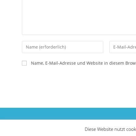
Gib
Gib
deinen
deine
Namen
E-
Name, E-Mail-Adresse und Website in diesem Brow
oder
Mail-
Benutzernamen
Adresse
zum
zum
Kommentieren
Kommentier
ein
ein
Diese Website nutzt cook
Copyright - WordPress Theme by OceanWP