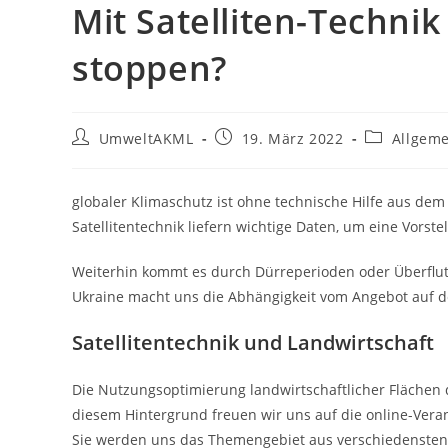
Mit Satelliten-Techni
stoppen?
Beitrags-
Beitrag
Beitrags-
UmweltAKML
19. März 2022
Allgem
Autor:
veröffentlicht:
Kategorie:
globaler Klimaschutz ist ohne technische Hilfe aus de
Satellitentechnik liefern wichtige Daten, um eine Vors
Weiterhin kommt es durch Dürreperioden oder Überflut
Ukraine macht uns die Abhängigkeit vom Angebot auf d
Satellitentechnik und Landwirtschaft
Die Nutzungsoptimierung landwirtschaftlicher Flächen 
diesem Hintergrund freuen wir uns auf die online-Verans
Sie werden uns das Themengebiet aus verschiedensten 