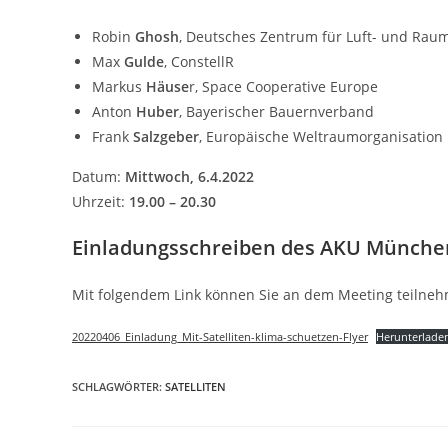
Robin
Ghosh
, Deutsches Zentrum für Luft- und Rau
Max
Gulde
, ConstellR
Markus
Häuse
r, Space Cooperative Europe
Anton
Huber
, Bayerischer Bauernverband
Frank
Salzgeber
, Europäische Weltraumorganisation
Datum:
Mittwoch, 6.4.2022
Uhrzeit:
19.00 – 20.30
Einladungsschreiben des AKU Münche
Mit folgendem Link können Sie an dem Meeting teilne
20220406_Einladung_Mit-Satelliten-klima-schuetzen-Flyer
Herunterlade
SCHLAGWÖRTER
:
SATELLITEN