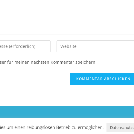
Gib
deine
Website-
ser für meinen nächsten Kommentar speichern.
URL
ein
(optional)
en
ies um einen reibungslosen Betrieb zu ermöglichen.
Datenschutze