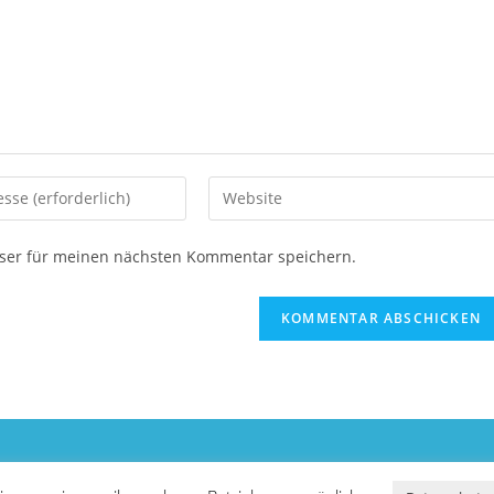
Gib
deine
Website-
ser für meinen nächsten Kommentar speichern.
URL
ein
(optional)
en