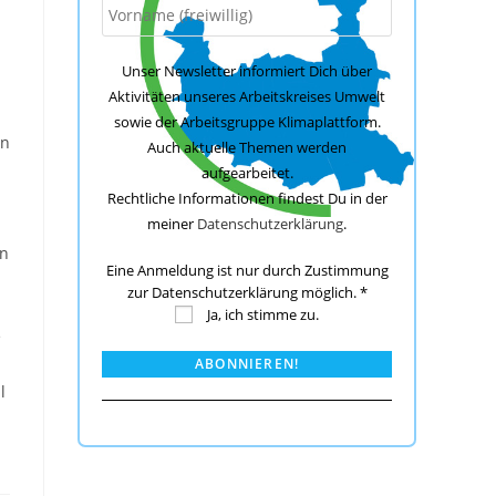
Unser Newsletter informiert Dich über
n
Aktivitäten unseres Arbeitskreises Umwelt
sowie der Arbeitsgruppe Klimaplattform.
en
Auch aktuelle Themen werden
aufgearbeitet.
Rechtliche Informationen findest Du in der
meiner
Datenschutzerklärung
.
in
Eine Anmeldung ist nur durch Zustimmung
zur Datenschutzerklärung möglich.
*
Ja, ich stimme zu.
e
l