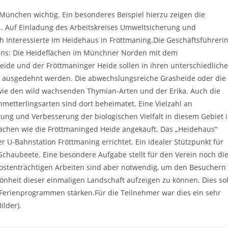
München wichtig. Ein besonderes Beispiel hierzu zeigen die
. Auf Einladung des Arbeitskreises Umweltsicherung und
 Interessierte im Heidehaus in Fröttmaning.Die Geschäftsführeri
ereins: Die Heideflächen im Münchner Norden mit dem
eide und der Fröttmaninger Heide sollen in ihren unterschiedlich
 ausgedehnt werden. Die abwechslungsreiche Grasheide oder die
 wie den wild wachsenden Thymian-Arten und der Erika. Auch die
etterlingsarten sind dort beheimatet. Eine Vielzahl an
ng und Verbesserung der biologischen Vielfalt in diesem Gebiet 
lächen wie die Fröttmaninged Heide angekauft. Das „Heidehaus“
 U-Bahnstation Fröttmaning errichtet. Ein idealer Stützpunkt für
Schaubeete. Eine besondere Aufgabe stellt für den Verein noch di
 kostenträchtigen Arbeiten sind aber notwendig, um den Besuchern
nheit dieser einmaligen Landschaft aufzeigen zu können. Dies sol
erienprogrammen stärken.Für die Teilnehmer war dies ein sehr
ilder).