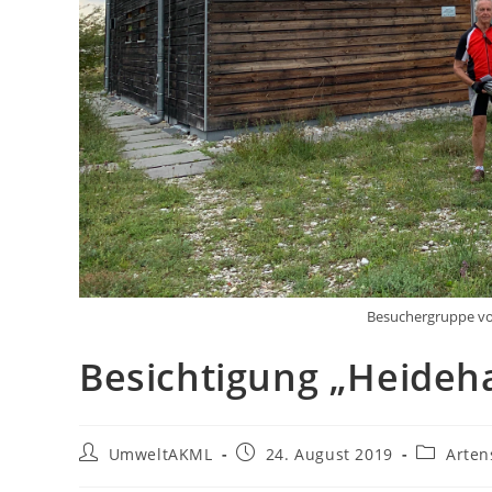
Besuchergruppe vo
Besichtigung „Heideh
Beitrags-
Beitrag
Beitrags-
UmweltAKML
24. August 2019
Arten
Autor:
veröffentlicht:
Kategorie