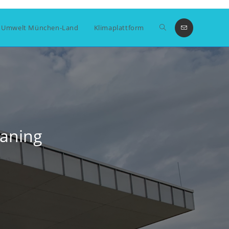
Website-
 Umwelt München-Land
Klimaplattform
Suche
umschalten
maning