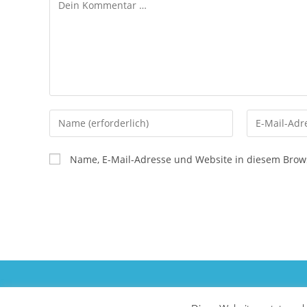
Kommentar
Gib
Gib
deinen
deine
Namen
E-
Name, E-Mail-Adresse und Website in diesem Brow
oder
Mail-
Benutzernamen
Adresse
zum
zum
Kommentieren
Kommentier
ein
ein