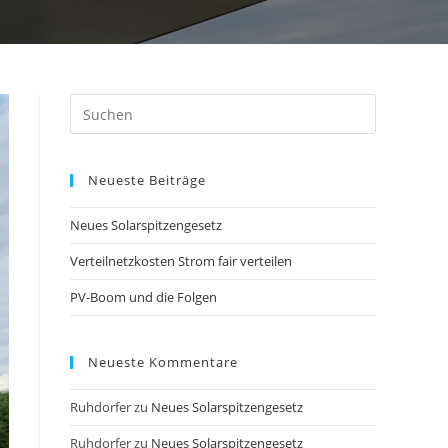
Press
Escape
to
Neueste Beiträge
close
the
Neues Solarspitzengesetz
search
panel.
Verteilnetzkosten Strom fair verteilen
PV-Boom und die Folgen
Neueste Kommentare
Ruhdorfer
zu
Neues Solarspitzengesetz
Ruhdorfer
zu
Neues Solarspitzengesetz