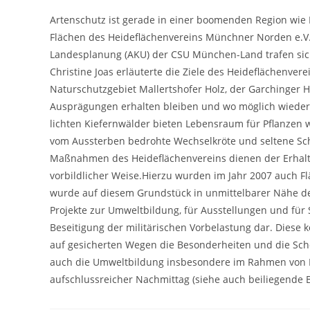
Artenschutz ist gerade in einer boomenden Region wie 
Flächen des Heideflächenvereins Münchner Norden e.V.
Landesplanung (AKU) der CSU München-Land trafen sich
Christine Joas erläuterte die Ziele des Heideflächenv
Naturschutzgebiet Mallertshofer Holz, der Garchinger H
Ausprägungen erhalten bleiben und wo möglich wieder
lichten Kiefernwälder bieten Lebensraum für Pflanzen
vom Aussterben bedrohte Wechselkröte und seltene Schm
Maßnahmen des Heideflächenvereins dienen der Erhaltu
vorbildlicher Weise.Hierzu wurden im Jahr 2007 auch F
wurde auf diesem Grundstück in unmittelbarer Nähe der
Projekte zur Umweltbildung, für Ausstellungen und für 
Beseitigung der militärischen Vorbelastung dar. Diese
auf gesicherten Wegen die Besonderheiten und die Schö
auch die Umweltbildung insbesondere im Rahmen von F
aufschlussreicher Nachmittag (siehe auch beiliegende B