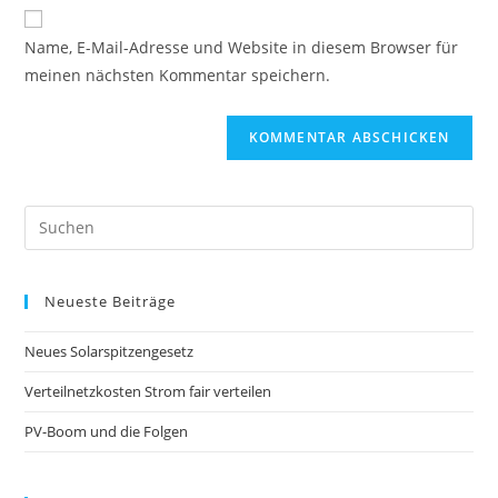
Website-
ein
zum
URL
Name, E-Mail-Adresse und Website in diesem Browser für
Kommentieren
ein
meinen nächsten Kommentar speichern.
ein
(optional)
Pre
Es
to
Neueste Beiträge
clo
the
Neues Solarspitzengesetz
sea
pan
Verteilnetzkosten Strom fair verteilen
PV-Boom und die Folgen