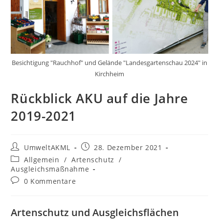
Besichtigung "Rauchhof" und Gelände "Landesgartenschau 2024" in
Kirchheim
Rückblick AKU auf die Jahre
2019-2021
Beitrags-
Beitrag
UmweltAKML
28. Dezember 2021
Autor:
veröffentlicht:
Beitrags-
Allgemein
/
Artenschutz
/
Kategorie:
Ausgleichsmaßnahme
Beitrags-
0 Kommentare
Kommentare:
Artenschutz und Ausgleichsflächen