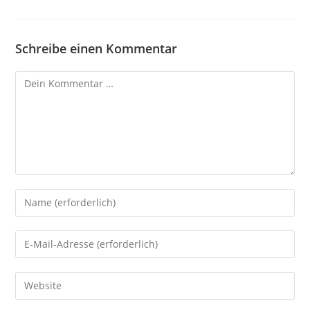
Schreibe einen Kommentar
Kommentar
Gib
deinen
Namen
Gib
oder
deine
Benutzernamen
E-
Gib
zum
Mail-
deine
Kommentieren
Adresse