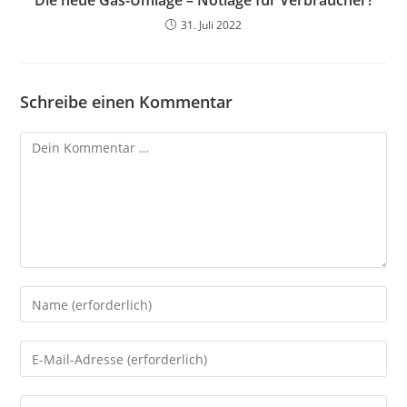
Die neue Gas-Umlage – Notlage für Verbraucher?
31. Juli 2022
Schreibe einen Kommentar
Kommentar
Gib
deinen
Namen
Gib
oder
deine
Benutzernamen
E-
Gib