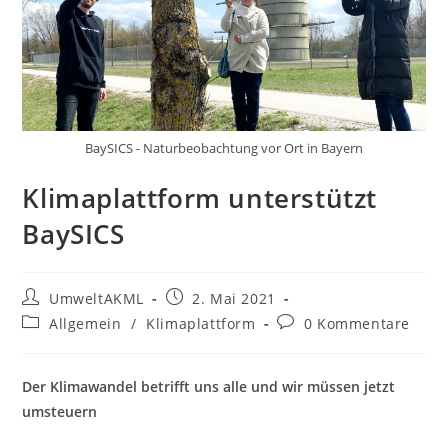
BaySICS - Naturbeobachtung vor Ort in Bayern
Klimaplattform unterstützt
BaySICS
Beitrags-
Beitrag
UmweltAKML
2. Mai 2021
Autor:
veröffentlicht:
Beitrags-
Beitrags-
Allgemein
/
Klimaplattform
0 Kommentare
Kategorie:
Kommentare:
Der Klimawandel betrifft uns alle und wir müssen jetzt
umsteuern