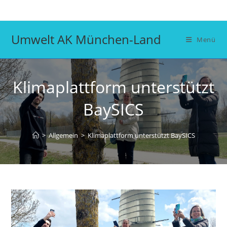
Zum
Inhalt
springen
Umwelt AK München-Land
Menü
Klimaplattform unterstützt
BaySICS
>
Allgemein
>
Klimaplattform unterstützt BaySICS