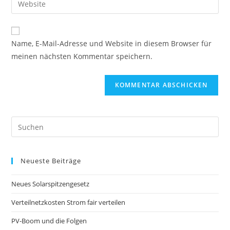
zum
Mail-
deine
Kommentieren
Adresse
Website-
ein
zum
URL
Name, E-Mail-Adresse und Website in diesem Browser für
Kommentieren
ein
meinen nächsten Kommentar speichern.
ein
(optional)
Pre
Es
to
Neueste Beiträge
clo
the
Neues Solarspitzengesetz
sea
pan
Verteilnetzkosten Strom fair verteilen
PV-Boom und die Folgen