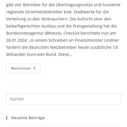
gibt vier Betreiber für die Übertragungsnetze und hunderte
regionale Stromnetzbetreiber bzw. Stadtwerke für die
Verteilung zu den Verbrauchern. Die Aufsicht über den
bedarfsgerechten Ausbau und die Preisgestaltung hat die
Bundesnetzagentur (BNetzA). Check24 berichtete nun am
26.01.2024: „In einem Schreiben an Finanzminister Lindner
fordern die deutschen Netzbetreiber heute zusätzliche 7,8
Milliarden Euro vom Bund. Diese…
Was
Weiterlesen
Kosten
Die
Stromnetze?
Pre
Es
to
Neueste Beiträge
clo
the