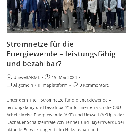
Stromnetze für die
Energiewende – leistungsfähig
und bezahlbar?
Beitrags-
Beitrag
UmweltAKML
19. Mai 2024
Autor:
veröffentlicht:
Beitrags-
Beitrags-
Allgemein
/
Klimaplattform
0 Kommentare
Kategorie:
Kommentare:
Unter dem Titel „Stromnetze für die Energiewende –
leistungsfähig und bezahlbar?“ informierten sich die CSU-
Arbeitskreise Energiewende (AKE) und Umwelt (AKU) in der
Dachauer Schaltzentrale von TenneT und Bayernwerk über
aktuelle Entwicklungen beim Netzausbau und