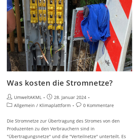
Was kosten die Stromnetze?
Beitrags-
Beitrag
UmweltAKML
28. Januar 2024
Autor:
veröffentlicht:
Beitrags-
Beitrags-
Allgemein
/
Klimaplattform
0 Kommentare
Kategorie:
Kommentare:
Die Stromnetze zur Übertragung des Stromes von den
Produzenten zu den Verbrauchern sind in
"Übertragungsnetze" und die "Verteilnetze" unterteilt. Es