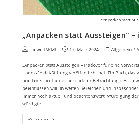
"Anpacken statt Aus
„Anpacken statt Aussteigen“ – 
Beitrags-
Beitrag
Beitrags-
UmweltAKML
17. März 2024
Allgemein
/
A
Autor:
veröffentlicht:
Kategorie:
„Anpacken statt Aussteigen – Plädoyer für eine Vorwärtss
Hanns-Seidel-Stiftung veröffentlicht hat. Ein Buch, das
und Fortschritt unter besonderer Betrachtung des Umwe
beeinflussen will. In weiten Bereichen und insbesondere
immer noch aktuell und beachtenswert. Würdigung der L
würdigte…
„Anpacken
Weiterlesen
Statt
Aussteigen“
–
In