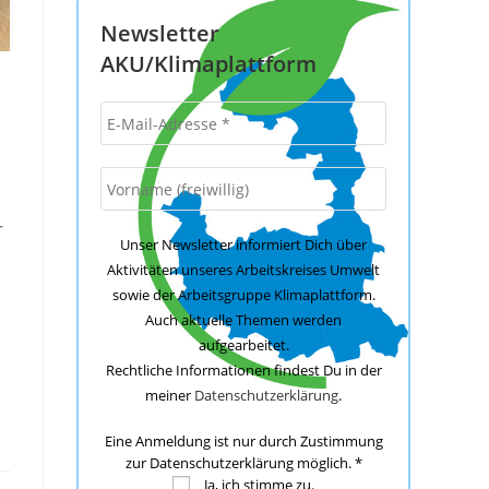
Newsletter
AKU/Klimaplattform
r
Unser Newsletter informiert Dich über
Aktivitäten unseres Arbeitskreises Umwelt
sowie der Arbeitsgruppe Klimaplattform.
Auch aktuelle Themen werden
aufgearbeitet.
Rechtliche Informationen findest Du in der
meiner
Datenschutzerklärung
.
Eine Anmeldung ist nur durch Zustimmung
zur Datenschutzerklärung möglich.
*
Ja, ich stimme zu.