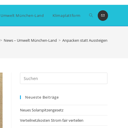
Website-
 Umwelt München-Land
Klimaplattform
Suche
>
News – Umwelt München-Land
>
Anpacken statt Aussteigen
umschalten
Press
Escape
to
Neueste Beiträge
close
the
Neues Solarspitzengesetz
search
panel.
Verteilnetzkosten Strom fair verteilen