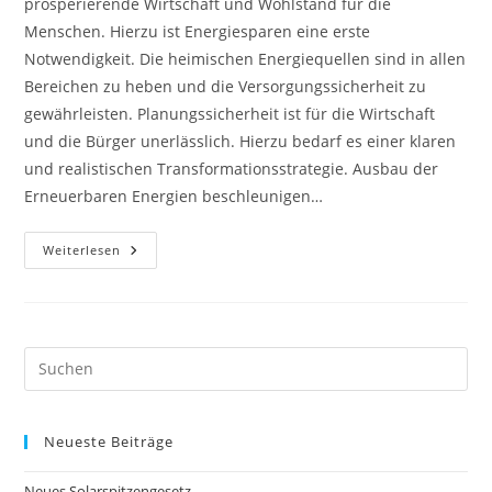
prosperierende Wirtschaft und Wohlstand für die
Menschen. Hierzu ist Energiesparen eine erste
Notwendigkeit. Die heimischen Energiequellen sind in allen
Bereichen zu heben und die Versorgungssicherheit zu
gewährleisten. Planungssicherheit ist für die Wirtschaft
und die Bürger unerlässlich. Hierzu bedarf es einer klaren
und realistischen Transformationsstrategie. Ausbau der
Erneuerbaren Energien beschleunigen…
„Wir
Weiterlesen
Sichern
Bayerns
Energieversorgung“
Pre
Es
to
Neueste Beiträge
clo
the
Neues Solarspitzengesetz