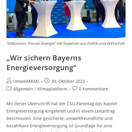
Diskussion "Forum Energie" mit Experten aus Politik und Wirtschaft
„Wir sichern Bayerns
Energieversorgung“
Beitrags-
Beitrag
UmweltAKML
30. Oktober 2022
Autor:
veröffentlicht:
Beitrags-
Beitrags-
Allgemein
/
Klimaplattform
0 Kommentare
Kategorie:
Kommentare:
Mit dieser Überschrift hat der CSU-Parteitag das Kapitel
Energieversorgung eingeleitet und in einem Leitantrag
beschlossen. Eine gesicherte, umweltfreundliche und
bezahlbare Energieversorgung ist Grundlage für eine