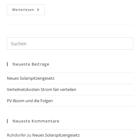
Wasserstoff
Weiterlesen
–
Importstrategie
Pre
Es
to
Neueste Beiträge
clo
the
Neues Solarspitzengesetz
sea
pan
Verteilnetzkosten Strom fair verteilen
PV-Boom und die Folgen
Neueste Kommentare
Ruhdorfer
zu
Neues Solarspitzengesetz