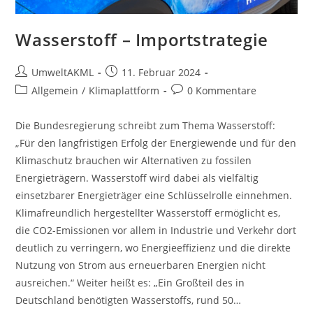
Wasserstoff – Importstrategie
Beitrags-
Beitrag
UmweltAKML
11. Februar 2024
Autor:
veröffentlicht:
Beitrags-
Beitrags-
Allgemein
/
Klimaplattform
0 Kommentare
Kategorie:
Kommentare:
Die Bundesregierung schreibt zum Thema Wasserstoff:
„Für den langfristigen Erfolg der Energiewende und für den
Klimaschutz brauchen wir Alternativen zu fossilen
Energieträgern. Wasserstoff wird dabei als vielfältig
einsetzbarer Energieträger eine Schlüsselrolle einnehmen.
Klimafreundlich hergestellter Wasserstoff ermöglicht es,
die CO2-Emissionen vor allem in Industrie und Verkehr dort
deutlich zu verringern, wo Energieeffizienz und die direkte
Nutzung von Strom aus erneuerbaren Energien nicht
ausreichen.“ Weiter heißt es: „Ein Großteil des in
Deutschland benötigten Wasserstoffs, rund 50…