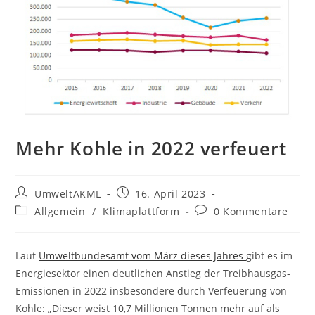
Mehr Kohle in 2022 verfeuert
Beitrags-
Beitrag
UmweltAKML
16. April 2023
Autor:
veröffentlicht:
Beitrags-
Beitrags-
Allgemein
/
Klimaplattform
0 Kommentare
Kategorie:
Kommentare:
Laut
Umweltbundesamt vom März dieses Jahres
gibt es im
Energiesektor einen deutlichen Anstieg der Treibhausgas-
Emissionen in 2022 insbesondere durch Verfeuerung von
Kohle: „Dieser weist 10,7 Millionen Tonnen mehr auf als