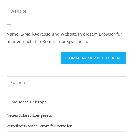
Benutzernamen
E-
Gib
zum
Mail-
deine
Kommentieren
Adresse
Website-
ein
zum
URL
Name, E-Mail-Adresse und Website in diesem Browser für
Kommentieren
ein
meinen nächsten Kommentar speichern.
ein
(optional)
Pre
Es
to
Neueste Beiträge
clo
the
Neues Solarspitzengesetz
sea
pan
Verteilnetzkosten Strom fair verteilen