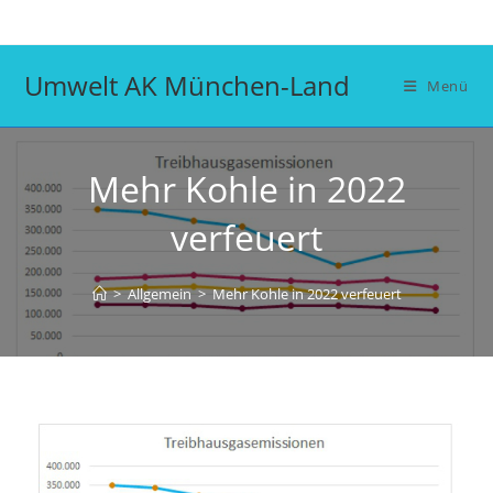
Zum
Inhalt
springen
Umwelt AK München-Land
Menü
Mehr Kohle in 2022
verfeuert
>
Allgemein
>
Mehr Kohle in 2022 verfeuert