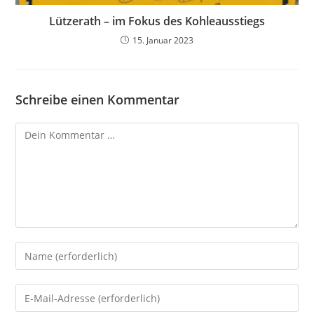
Lützerath – im Fokus des Kohleausstiegs
15. Januar 2023
Schreibe einen Kommentar
Kommentar
Gib
deinen
Namen
Gib
oder
deine