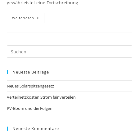
gewährleistet eine Fortschreibung…
Umsetzungsprogramm++
Weiterlesen
Des
Landkreises
München
Pre
Es
to
Neueste Beiträge
clo
the
Neues Solarspitzengesetz
sea
pan
Verteilnetzkosten Strom fair verteilen
PV-Boom und die Folgen
Neueste Kommentare