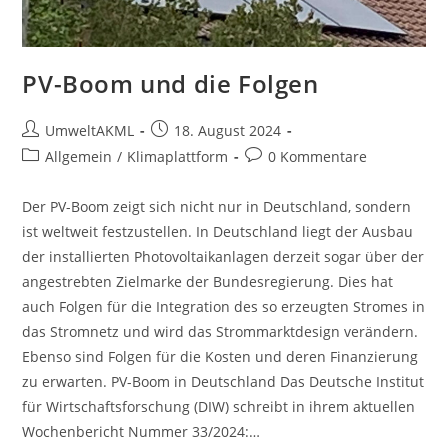
PV-Boom und die Folgen
Beitrags-
Beitrag
UmweltAKML
18. August 2024
Autor:
veröffentlicht:
Beitrags-
Beitrags-
Allgemein
/
Klimaplattform
0 Kommentare
Kategorie:
Kommentare:
Der PV-Boom zeigt sich nicht nur in Deutschland, sondern
ist weltweit festzustellen. In Deutschland liegt der Ausbau
der installierten Photovoltaikanlagen derzeit sogar über der
angestrebten Zielmarke der Bundesregierung. Dies hat
auch Folgen für die Integration des so erzeugten Stromes in
das Stromnetz und wird das Strommarktdesign verändern.
Ebenso sind Folgen für die Kosten und deren Finanzierung
zu erwarten. PV-Boom in Deutschland Das Deutsche Institut
für Wirtschaftsforschung (DIW) schreibt in ihrem aktuellen
Wochenbericht Nummer 33/2024:…