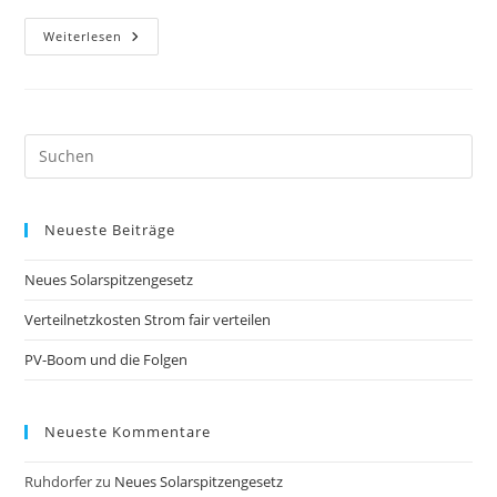
PV-
Weiterlesen
Boom
Und
Die
Folgen
Pre
Es
to
Neueste Beiträge
clo
the
Neues Solarspitzengesetz
sea
pan
Verteilnetzkosten Strom fair verteilen
PV-Boom und die Folgen
Neueste Kommentare
Ruhdorfer
zu
Neues Solarspitzengesetz